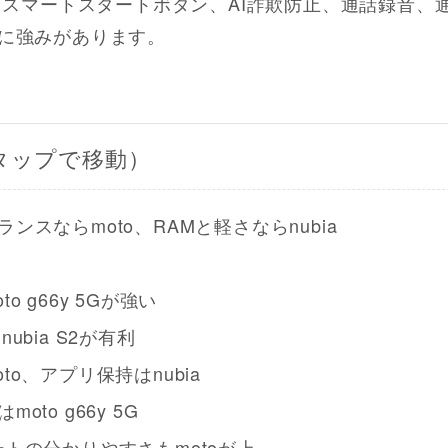
ィ、スマートスタートボタン、AI詐欺防止、通話録音、
に強みがあります。
タップで移動）
ンスならmoto、RAMと軽さならnubia
o g66y 5Gが強い
ubia S2が有利
to、アプリ保持はnubia
oto g66y 5G
ートの分かりやすさもmotoが上