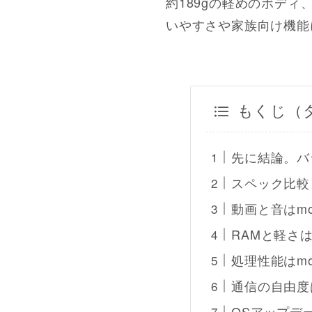
約189gの軽めのボデ
いやすさや家族向け機能
もくじ（
先に結論。バラ
スペック比較
動画と音はmot
RAMと軽さはn
処理性能はmo
通信の自由度はm
OSアップデ