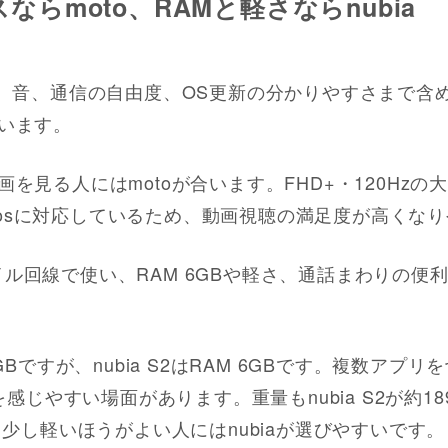
らmoto、RAMと軽さならnubia
 は、動画、音、通信の自由度、OS更新の分かりやすさまで
います。
を見る人にはmotoが合います。FHD+・120Hz
Atmosに対応しているため、動画視聴の満足度が高くな
イモバイル回線で使い、RAM 6GBや軽さ、通話まわりの
AM 4GBですが、nubia S2はRAM 6GBです。複数
感じやすい場面があります。重量もnubia S2が約189g、
も少し軽いほうがよい人にはnubiaが選びやすいです。