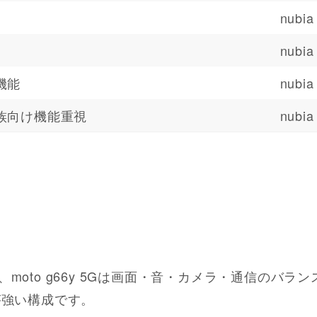
nubia
nubia
機能
nubia
族向け機能重視
nubi
oto g66y 5Gは画面・音・カメラ・通信のバランスが
が強い構成です。