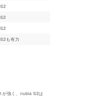
 S2
 S2
 S2
a S2も有力
強く、nubia S2は