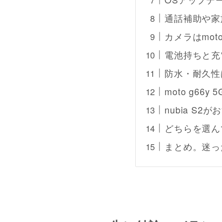
通話補助や家族
カメラはmoto
電池持ちと充
防水・耐久性
moto g66
nubia S2
どちらを選ん
まとめ。迷った