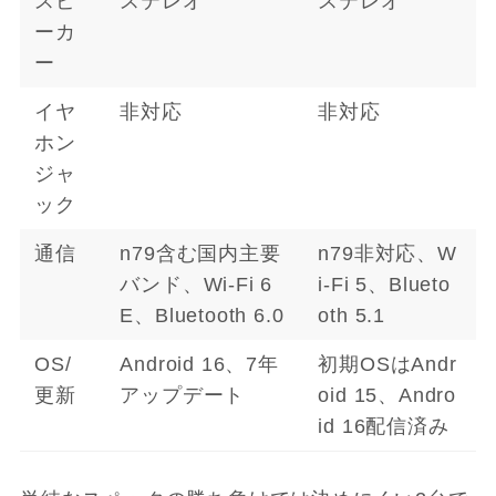
スピ
ステレオ
ステレオ
ーカ
ー
イヤ
非対応
非対応
ホン
ジャ
ック
通信
n79含む国内主要
n79非対応、W
バンド、Wi-Fi 6
i-Fi 5、Blueto
E、Bluetooth 6.0
oth 5.1
OS/
Android 16、7年
初期OSはAndr
更新
アップデート
oid 15、Andro
id 16配信済み