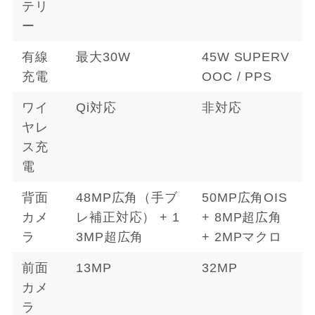
テリ
ー
有線
最大30W
45W SUPERV
充電
OOC / PPS
ワイ
Qi対応
非対応
ヤレ
ス充
電
背面
48MP広角（手ブ
50MP広角OIS
カメ
レ補正対応） + 1
+ 8MP超広角
ラ
3MP超広角
+ 2MPマクロ
前面
13MP
32MP
カメ
ラ