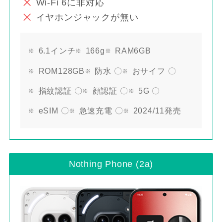
Wi-Fi 6に非対応
イヤホンジャックが無い
6.1インチ
166g
RAM6GB
ROM128GB
防水 〇
おサイフ 〇
指紋認証 〇
顔認証 〇
5G 〇
eSIM 〇
急速充電 〇
2024/11発売
Nothing Phone (2a)