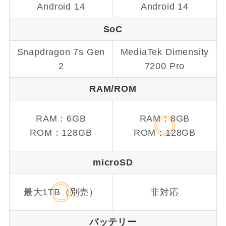
Android 14
Android 14
SoC
Snapdragon 7s Gen
MediaTek Dimensity
2
7200 Pro
RAM/ROM
RAM：6GB
RAM：8GB
ROM：128GB
ROM：128GB
microSD
最大1TB（別売）
非対応
バッテリー