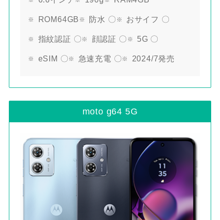
ROM64GB
防水 〇
おサイフ 〇
指紋認証 〇
顔認証 〇
5G 〇
eSIM 〇
急速充電 〇
2024/7発売
moto g64 5G