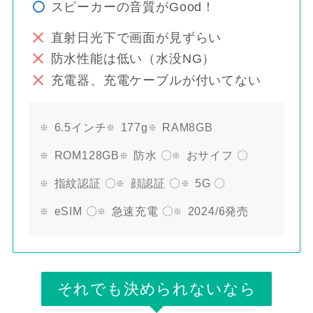
スピーカーの音質がGood！
直射日光下で画面が見ずらい
防水性能は低い（水没NG）
充電器、充電ケーブルが付いてない
6.5インチ
177g
RAM8GB
ROM128GB
防水 〇
おサイフ 〇
指紋認証 〇
顔認証 〇
5G 〇
eSIM 〇
急速充電 〇
2024/6発売
それでも決められないなら