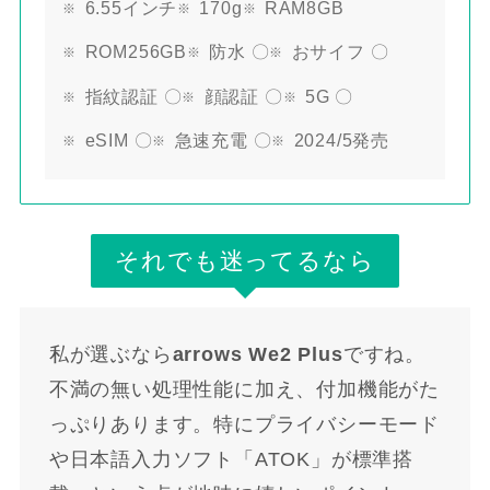
6.55インチ
170g
RAM8GB
ROM256GB
防水 〇
おサイフ 〇
指紋認証 〇
顔認証 〇
5G 〇
eSIM 〇
急速充電 〇
2024/5発売
それでも迷ってるなら
私が選ぶなら
arrows We2 Plus
ですね。
不満の無い処理性能に加え、付加機能がた
っぷりあります。特にプライバシーモード
や日本語入力ソフト「ATOK」が標準搭