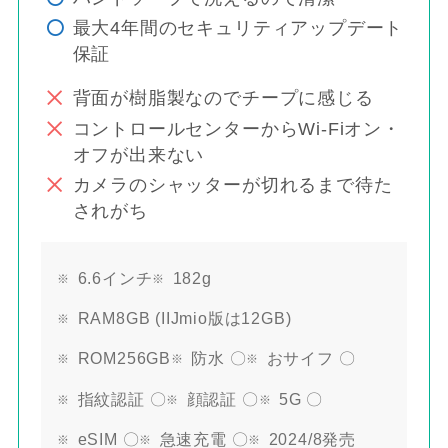
最大4年間のセキュリティアップデート
保証
背面が樹脂製なのでチープに感じる
コントロールセンターからWi-Fiオン・
オフが出来ない
カメラのシャッターが切れるまで待た
されがち
6.6インチ
182g
RAM8GB (IIJmio版は12GB)
ROM256GB
防水 〇
おサイフ 〇
指紋認証 〇
顔認証 〇
5G 〇
eSIM 〇
急速充電 〇
2024/8発売