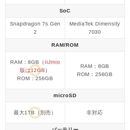
SoC
Snapdragon 7s Gen
MediaTek Dimensity
2
7030
RAM/ROM
RAM：8GB（
IIJmio
RAM：8GB
版は12GB
）
ROM：256GB
ROM：256GB
microSD
最大1TB（別売）
非対応
バッテリー