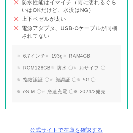
防水性能はイマイチ（雨に濡れるぐら
いはOKだけど、水没はNG）
上下ベゼルが太い
電源アダプタ、USB-Cケーブルが同梱
されてない
6.7インチ
193g
RAM4GB
ROM128GB
防水 〇
おサイフ 〇
指紋認証 〇
顔認証 〇
5G 〇
eSIM 〇
急速充電 〇
2024/2発売
公式サイトで在庫を確認する