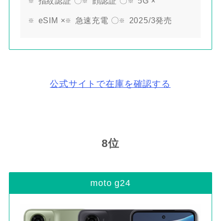
指紋認証 〇
顔認証 〇
5G ×
eSIM ×
急速充電 〇
2025/3発売
公式サイトで在庫を確認する
8位
moto g24