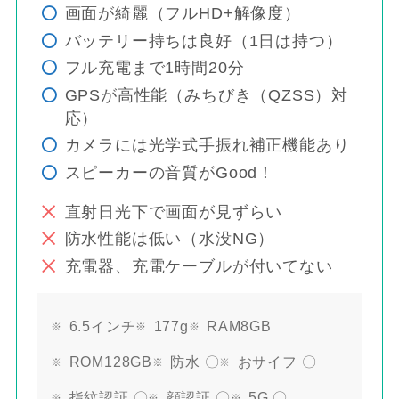
画面が綺麗（フルHD+解像度）
バッテリー持ちは良好（1日は持つ）
フル充電まで1時間20分
GPSが高性能（みちびき（QZSS）対
応）
カメラには光学式手振れ補正機能あり
スピーカーの音質がGood！
直射日光下で画面が見ずらい
防水性能は低い（水没NG）
充電器、充電ケーブルが付いてない
6.5インチ
177g
RAM8GB
ROM128GB
防水 〇
おサイフ 〇
指紋認証 〇
顔認証 〇
5G 〇