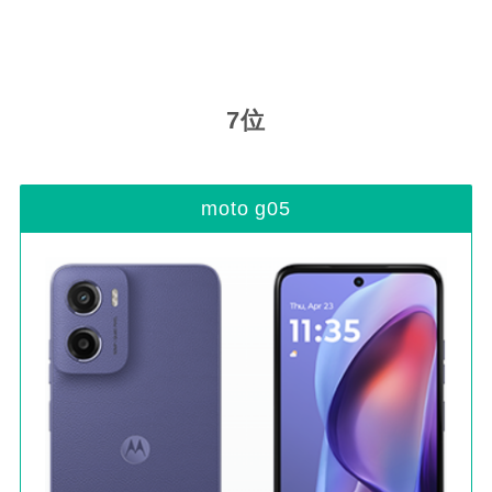
7位
moto g05