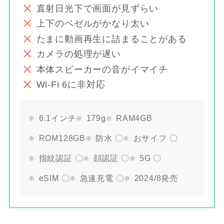
直射日光下で画面が見ずらい
上下のベゼルがかなり太い
たまに動画再生に詰まることがある
カメラの処理が遅い
本体スピーカーの音がイマイチ
Wi-Fi 6に非対応
6.1インチ
179g
RAM4GB
ROM128GB
防水 〇
おサイフ 〇
指紋認証 〇
顔認証 〇
5G 〇
eSIM 〇
急速充電 〇
2024/8発売