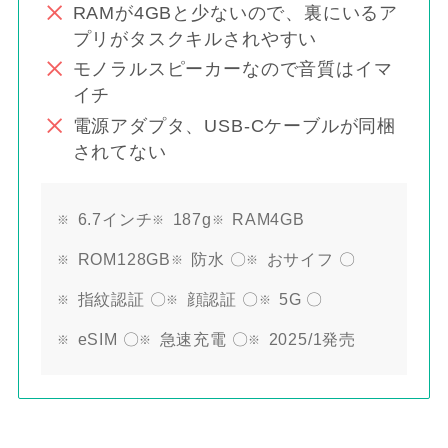
RAMが4GBと少ないので、裏にいるア
プリがタスクキルされやすい
モノラルスピーカーなので音質はイマ
イチ
電源アダプタ、USB-Cケーブルが同梱
されてない
6.7インチ
187g
RAM4GB
ROM128GB
防水 〇
おサイフ 〇
指紋認証 〇
顔認証 〇
5G 〇
eSIM 〇
急速充電 〇
2025/1発売