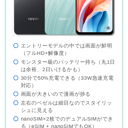
エントリーモデルの中では画面が鮮明
（フルHD+解像度）
モンスター級のバッテリー持ち（丸1日
は余裕、2日いけるかも）
30分で50%充電できる（33W急速充電
対応）
画面が大きいので漫画が捗る
左右のベゼルは細目なのでスタイリッ
シュに見える
nanoSIM×2枚でのデュアルSIMができ
る（eSIM + nanoSIMでもOK）