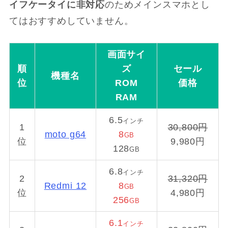
イフケータイに非対応
のためメインスマホとし
てはおすすめしていません。
画面サイ
順
ズ
セール
機種名
位
ROM
価格
RAM
6.5
インチ
1
30,800円
moto g64
8
GB
位
9,980円
128
GB
6.8
インチ
2
31,320円
Redmi 12
8
GB
位
4,980円
256
GB
6.1
インチ