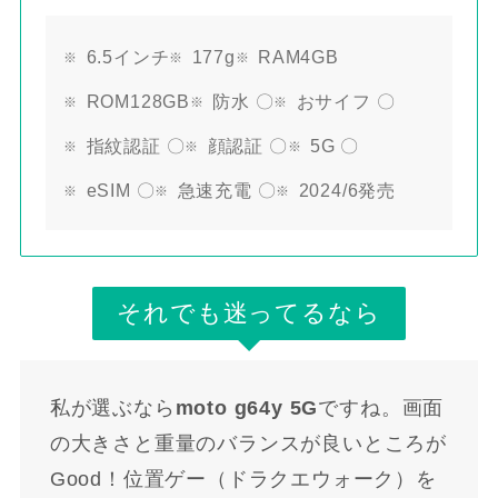
6.5インチ
177g
RAM4GB
ROM128GB
防水 〇
おサイフ 〇
指紋認証 〇
顔認証 〇
5G 〇
eSIM 〇
急速充電 〇
2024/6発売
それでも迷ってるなら
私が選ぶなら
moto g64y 5G
ですね。画面
の大きさと重量のバランスが良いところが
Good！位置ゲー（ドラクエウォーク）を