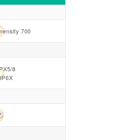
mensity 700
X5/8
P6X
応