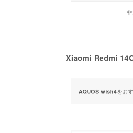
非
Xiaomi Redmi 1
をお
AQUOS wish4