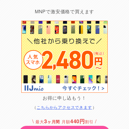
MNPで激安価格で買えます
お得に申し込もう！
（
こちらからアクセスできます
）
\
/
3
440円
最大
ヶ月間
月額
割引