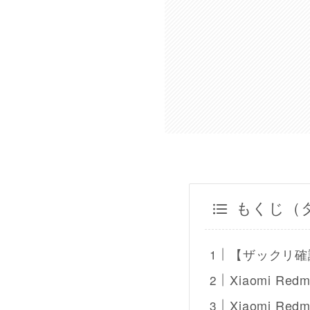
もくじ（
【ザックリ確認】X
Xiaomi R
Xiaomi Re