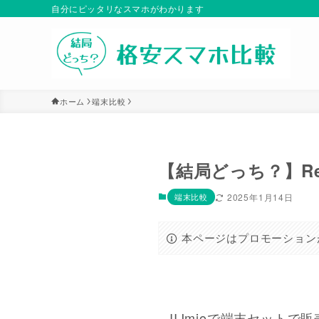
自分にピッタリなスマホがわかります
ホーム
端末比較
【結局どっち？】Red
端末比較
2025年1月14日
本ページはプロモーション
IIJmioで端末セットで