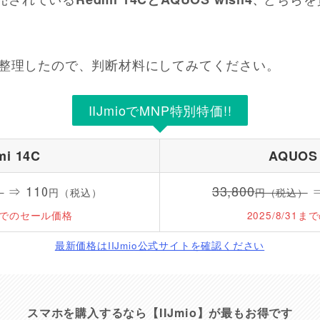
、
整理したので、判断材料にしてみてください。
IIJmioでMNP特別特価!!
mi 14C
AQUOS 
⇒ 110
33,800
⇒
）
円（税込）
円（税込）
31までのセール価格
2025/8/31
最新価格はIIJmio公式サイトを確認ください
スマホを購入するなら【IIJmio】が最もお得です