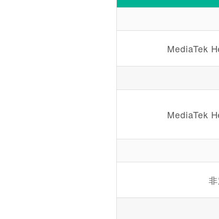
MediaTek He
MediaTek He
非