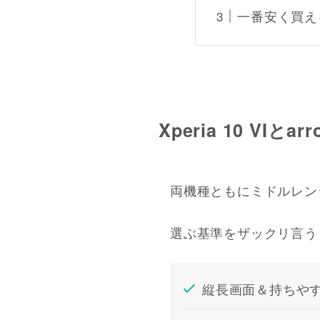
一番安く買え
Xperia 10 VI
両機種ともにミドルレン
選ぶ基準をザックリ言う
縦長画面＆持ちや