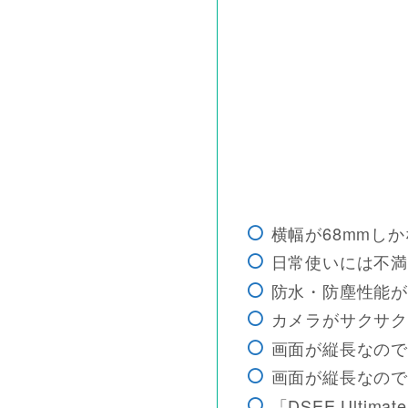
横幅が68mmし
日常使いには不満
防水・防塵性能が
カメラがサクサク
画面が縦長なので
画面が縦長なので
「DSEE Ulti