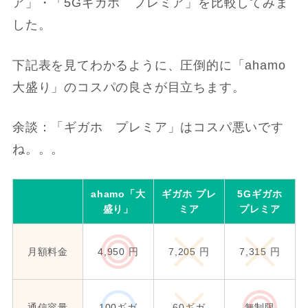
ア」・「5Gギガホ プレミア」を比較してみま
した。
下記表を見てわかるように、圧倒的に「ahamo
大盛り」のコスパの良さが目立ちます。
余談：「ギガホ プレミア」はコスパ悪いです
ね。。。
ahamo「大
ギガホ プレ
5Gギガホ
盛り」
ミア
プレミア
月額料金
4,950 円
7,205 円
7,315 円
通信容量
100ギガ
60ギガ
無制限