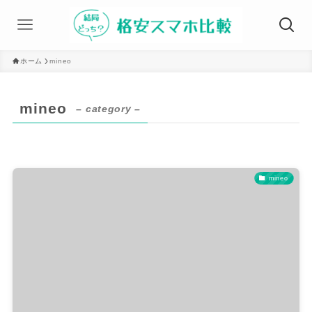
ホーム
mineo
mineo
– category –
mineo