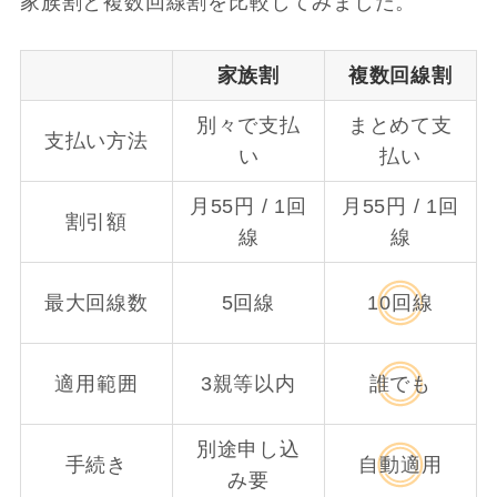
家族割と複数回線割を比較してみました。
家族割
複数回線割
別々で支払
まとめて支
支払い方法
い
払い
月55円 / 1回
月55円 / 1回
割引額
線
線
最大回線数
5回線
10回線
適用範囲
3親等以内
誰でも
別途申し込
手続き
自動適用
み要