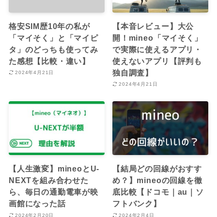
格安SIM歴10年の私が
【本音レビュー】大公
「マイそく」と「マイピ
開！mineo「マイそく」
タ」のどっちも使ってみ
で実際に使えるアプリ・
た感想【比較・違い】
使えないアプリ【評判も
独自調査】
2024年4月21日
2024年4月21日
【人生激変】mineoとU-
【結局どの回線がおすす
NEXTを組み合わせた
め？】mineoの回線を徹
ら、毎日の通勤電車が映
底比較【ドコモ｜au｜ソ
画館になった話
フトバンク】
2024年2月20日
2024年2月4日