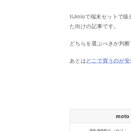
IIJmioで端末セットで
た向けの記事です。
どちらを選ぶべきか判断
あとは
どこで買うのが安
moto
30,800