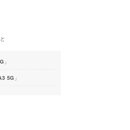
うと
」
5G
」
A3 5G