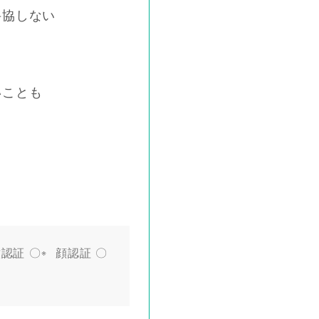
妥協しない
いことも
認証 〇
顔認証 〇