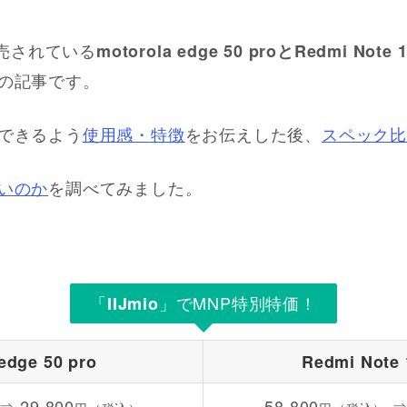
販売されている
motorola edge 50 proと
Redmi Note 1
の記事です。
できるよう
使用感・特徴
をお伝えした後、
スペック
いのか
を調べてみました。
「
」でMNP特別特価！
IIJmio
edge 50 pro
Redmi Note 
⇒ 29,800
58,800
⇒ 