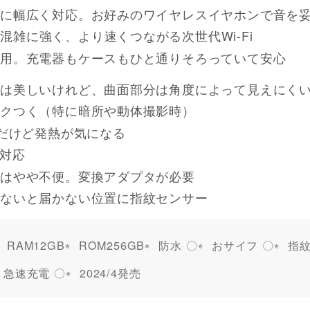
に幅広く対応。お好みのワイヤレスイヤホンで音を
対応。混雑に強く、より速くつながる次世代Wi-Fi
用。充電器もケースもひと通りそろっていて安心
は美しいけれど、曲面部分は角度によって見えにく
クつく（特に暗所や動体撮影時）
速だけど発熱が気になる
非対応
はやや不便。変換アダプタが必要
ないと届かない位置に指紋センサー
RAM12GB
ROM256GB
防水 〇
おサイフ 〇
指紋
急速充電 〇
2024/4発売