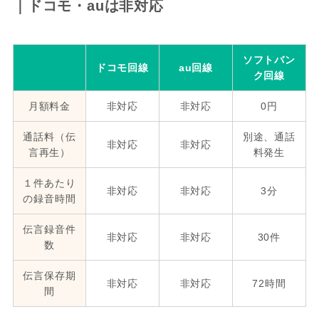
｜ドコモ・auは非対応
ソフトバン
ドコモ回線
au回線
ク回線
月額料金
非対応
非対応
0円
通話料（伝
別途、通話
非対応
非対応
言再生）
料発生
１件あたり
非対応
非対応
3分
の録音時間
伝言録音件
非対応
非対応
30件
数
伝言保存期
非対応
非対応
72時間
間