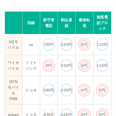
迷惑電
留守番
割込通
着信転
回線
話ブロ
電話
話
送
ック
UQモ
au
330円
220円
0円
110円
バイル
ワイモ
ソフト
0円
220円
0円
110円
バイル
バンク
OCN
モバイ
ドコモ
330円
220円
0円
0円
ル
ONE
mineo
ドコモ
非対応
220円
0円
0円