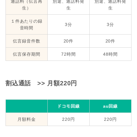
通話料（伝言再
別途、通話料発
別途、通話料発
生）
生
生
１件あたりの録
3分
3分
音時間
伝言録音件数
20件
20件
伝言保存期間
72時間
48時間
割込通話 >> 月額220円
ドコモ回線
au回線
月額料金
220円
220円