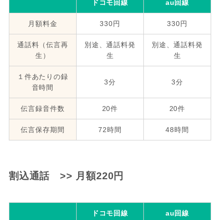
ドコモ回線
au回線
月額料金
330円
330円
通話料（伝言再
別途、通話料発
別途、通話料発
生）
生
生
１件あたりの録
3分
3分
音時間
伝言録音件数
20件
20件
伝言保存期間
72時間
48時間
割込通話 >> 月額220円
ドコモ回線
au回線