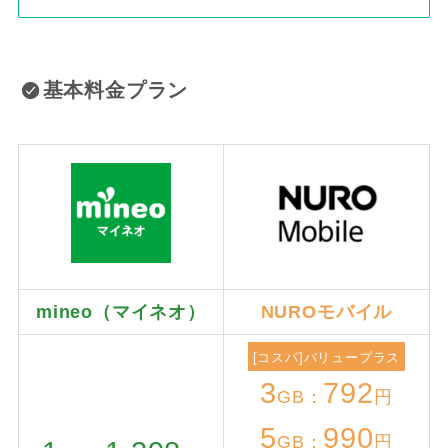
基本料金プラン
mineo（マイネオ）
NUROモバイル
[コスパ]バリュープラス
3
792
GB：
円
5
990
GB：
円