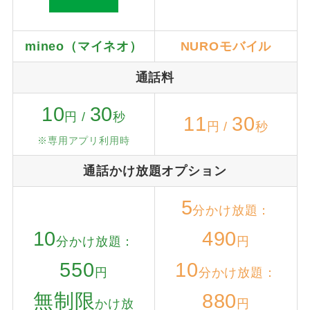
mineo（マイネオ）
NUROモバイル
通話料
10
30
円 /
秒
11
30
円 /
秒
※専用アプリ利用時
通話かけ放題オプション
5
分かけ放題：
10
490
分かけ放題：
円
550
10
円
分かけ放題：
無制限
880
かけ放
円