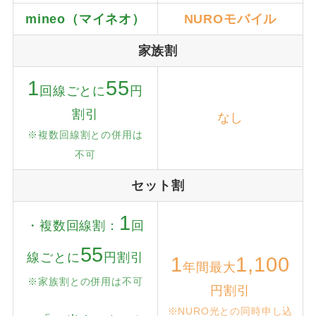
mineo（マイネオ）
NUROモバイル
家族割
1
55
回線ごとに
円
割引
なし
※複数回線割との併用は
不可
セット割
1
・複数回線割：
回
55
線ごとに
円割引
1
1,100
年間最大
※家族割との併用は不可
円割引
※NURO光との同時申し込