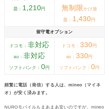
1,210
無制限
題：
円
かけ放
1,430
題：
円
留守電オプション
非対応
330
ドコモ：
ドコモ：
円
非対応
330
au：
au：
円
0
0
ソフトバンク：
円
ソフトバンク：
円
頻繁に電話（発信）する人は、mineo（マイネ
オ）が安く済みます。
NUROモバイルもまあまあ安いのですが、mineo