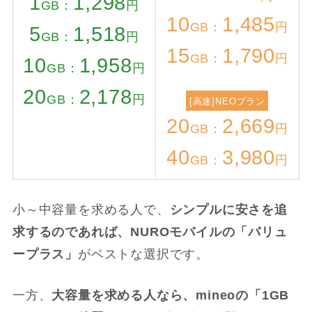
1
1,298
GB：
円
10
1,485
GB：
円
5
1,518
GB：
円
15
1,790
GB：
円
10
1,958
GB：
円
20
2,178
GB：
円
[高速]NEOプラン
20
2,669
GB：
円
40
3,980
GB：
円
小～中容量を求める人で、
シンプルに安さを追
求するのであれば、NUROモバイルの「バリュ
ープラス」
がベストな選択です。
一方、
大容量を求める人なら、mineoの「1GB