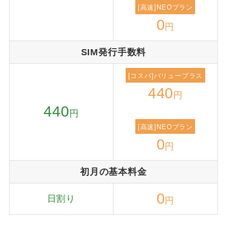
[高速]NEOプラン
0
円
SIM発行手数料
[コスパ]バリュープラス
440
円
440
円
[高速]NEOプラン
0
円
初月の基本料金
0
日割り
円